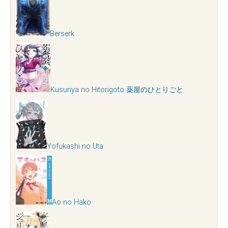
Berserk
Kusuriya no Hitorigoto 薬屋のひとりごと
Yofukashi no Uta
Ao no Hako