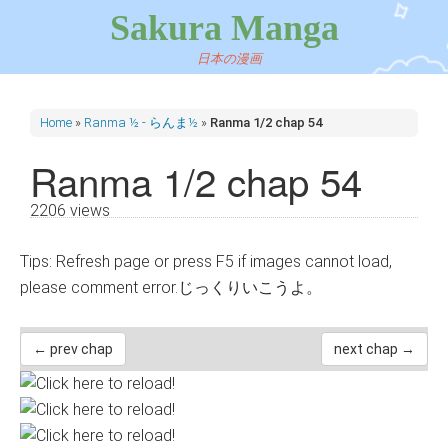
Sakura Manga
日本の漫画
Home
»
Ranma ½ - らんま½
»
Ranma 1/2 chap 54
Ranma 1/2 chap 54
2206 views
Tips: Refresh page or press F5 if images cannot load,
please comment error.じっくりいこうよ。
← prev chap
next chap →