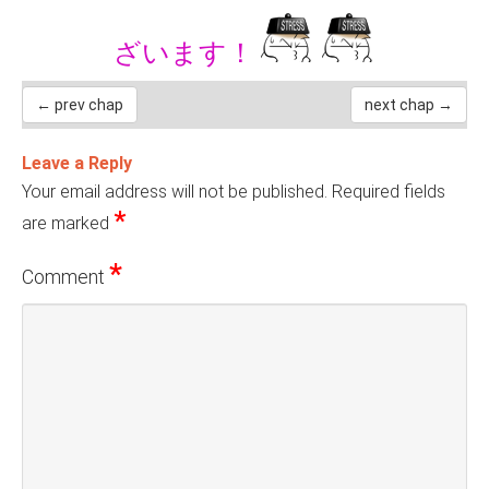
ざいます！
← prev chap
next chap →
Leave a Reply
Your email address will not be published.
Required fields
*
are marked
*
Comment