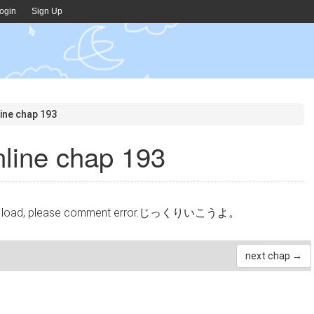
ogin
Sign Up
ne chap 193
ne chap 193
cannot load, please comment error.じっくりいこうよ。
next chap →