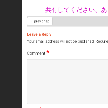
共有してください、
← prev chap
Leave a Reply
Your email address will not be published.
Require
*
Comment