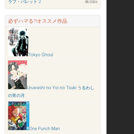
ラブ・バレット 2
08/2026
必ずハマる?!オススメ作品
Tokyo Ghoul
Uruwashi no Yoi no Tsuki うるわし
の宵の月
One Punch Man