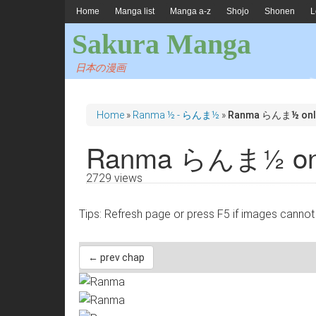
Home
Manga list
Manga a-z
Shojo
Shonen
L
Sakura Manga
日本の漫画
Home
»
Ranma ½ - らんま½
»
Ranma らんま½ onli
Ranma らんま½ onli
2729 views
Tips: Refresh page or press F5 if images 
← prev chap