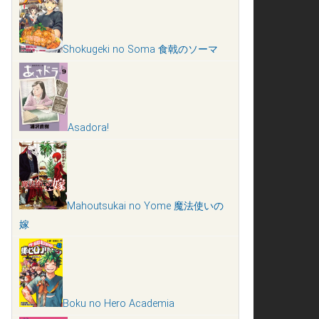
Shokugeki no Soma 食戟のソーマ
Asadora!
Mahoutsukai no Yome 魔法使いの
嫁
Boku no Hero Academia