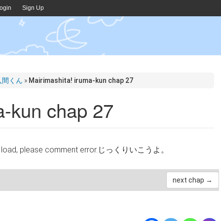
ogin
Sign Up
た!入間くん
»
Mairimashita! iruma-kun chap 27
a-kun chap 27
cannot load, please comment error.じっくりいこうよ。
next chap →