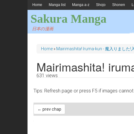
Home
Manga list
Manga a-z
Shojo
Shonen
L
Sakura Manga
日本の漫画
Home
»
Mairimashita! Iruma-kun - 魔入りまし
Mairimashita! irum
631 views
Tips: Refresh page or press F5 if images 
← prev chap