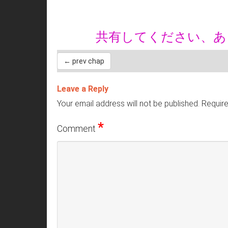
共有してください、
← prev chap
Leave a Reply
Your email address will not be published.
Require
*
Comment