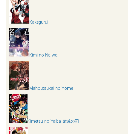
Kakegurui
Kimi no Na wa.
Mahoutsukai no Yome
Kimetsu no Yaiba 鬼滅の刃