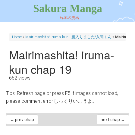
Sakura Manga
日本の漫画
Home
»
Mairimashita! Iruma-kun - 魔入りました!入間くん
»
Mairimashi
Mairimashita! iruma-
kun chap 19
662 views
Tips: Refresh page or press F5 if images cannot load,
please comment error.じっくりいこうよ。
← prev chap
next chap →