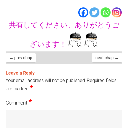
共有してください、ありがとうご
ざいます！
← prev chap
next chap →
Leave a Reply
Your email address will not be published.
Required fields
*
are marked
*
Comment