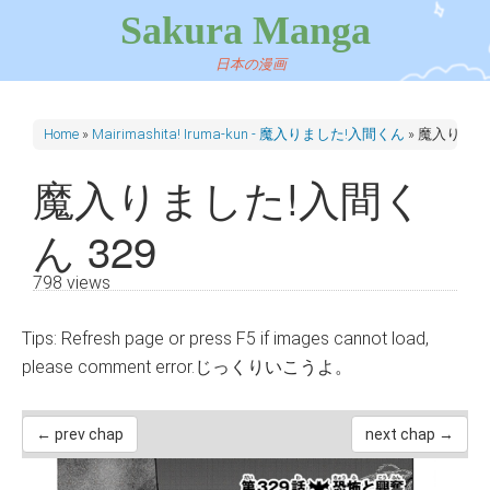
Sakura Manga
日本の漫画
Home
»
Mairimashita! Iruma-kun - 魔入りました!入間くん
»
魔入りました
魔入りました!入間く
ん 329
798 views
Tips: Refresh page or press F5 if images cannot load,
please comment error.じっくりいこうよ。
← prev chap
next chap →