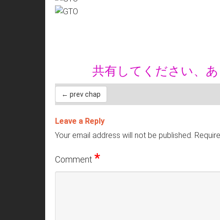
共有してください、
← prev chap
Leave a Reply
Your email address will not be published.
Require
*
Comment