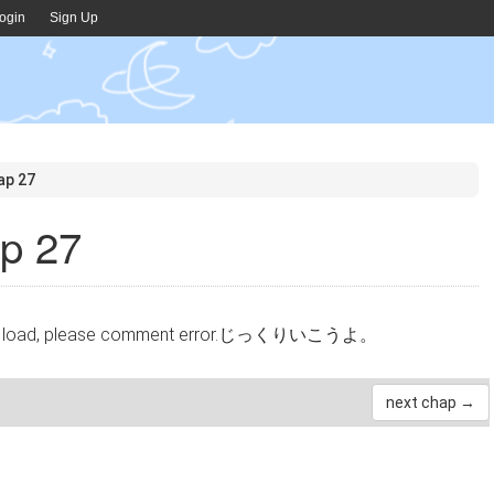
ogin
Sign Up
ap 27
p 27
cannot load, please comment error.じっくりいこうよ。
next chap →