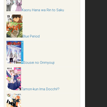
Kaoru Hana wa Rin to Saku
Blue Period
Sousei no Onmyouji
Tamon-kun Ima Docchi!?