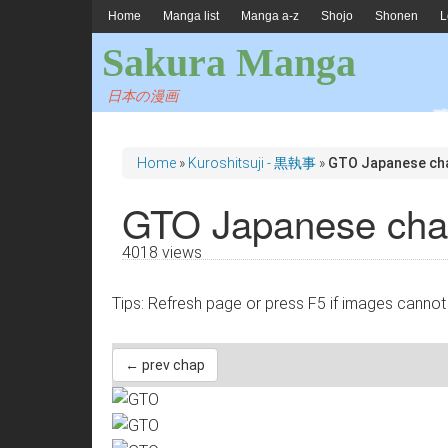
Home
Manga list
Manga a-z
Shojo
Shonen
L
Sakura Manga
日本の漫画
Home
»
Kuroshitsuji - 黒執事
»
GTO Japanese ch
GTO Japanese cha
4018 views
Tips: Refresh page or press F5 if images 
← prev chap