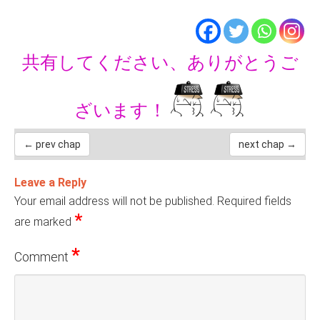
共有してください、ありがとうご
ざいます！
← prev chap
next chap →
Leave a Reply
Your email address will not be published.
Required fields
*
are marked
*
Comment