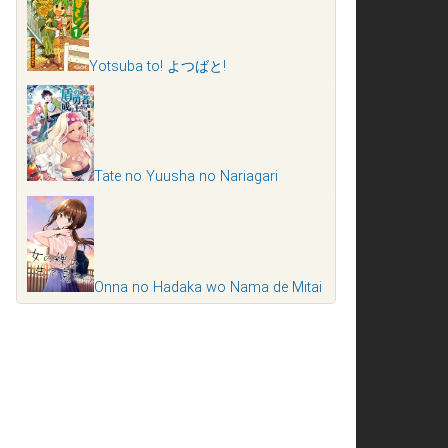
Yotsuba to! よつばと!
Tate no Yuusha no Nariagari
Onna no Hadaka wo Nama de Mitai