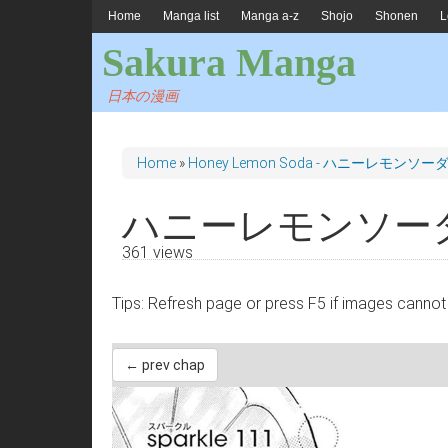
Home
Manga list
Manga a-z
Shojo
Shonen
L
Sakura Manga
日本の漫画
Home
»
Honey Lemon Soda - ハニーレモンソー
ハニーレモンソーダ 
361 views
Tips: Refresh page or press F5 if images 
← prev chap