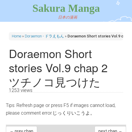
Sakura Manga
日本の漫画
Home
»
Doraemon - ドラえもん
»
Doraemon Short stories Vol.9
Doraemon Short
stories Vol.9 chap 2
ツチノコ見つけた
1253 views
Tips: Refresh page or press F5 if images cannot load,
please comment error.じっくりいこうよ。
← prev chap
next chap →