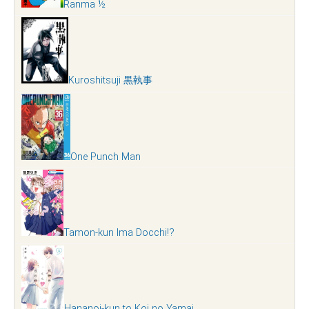
Ranma ½
Kuroshitsuji 黒執事
One Punch Man
Tamon-kun Ima Docchi!?
Hananoi-kun to Koi no Yamai