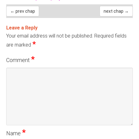
← prev chap
next chap →
Leave a Reply
Your email address will not be published.
Required fields
*
are marked
*
Comment
*
Name