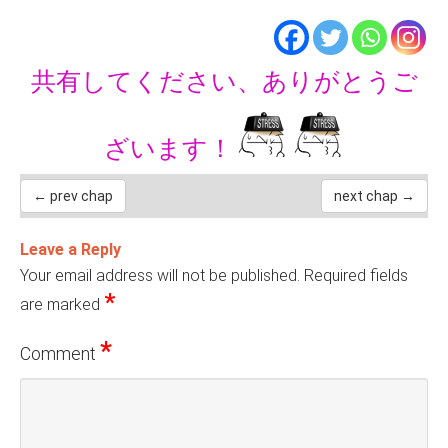
共有してください、ありがとうご
ざいます！
← prev chap
next chap →
Leave a Reply
Your email address will not be published.
Required fields
*
are marked
*
Comment