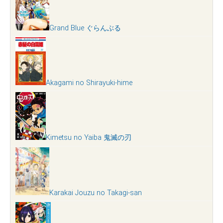
Grand Blue ぐらんぶる
Akagami no Shirayuki-hime
Kimetsu no Yaiba 鬼滅の刃
Karakai Jouzu no Takagi-san