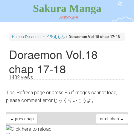
Sakura Manga
日本の漫画
Home
»
Doraemon - ドラえもん
»
Doraemon Vol.18 chap 17-18
Doraemon Vol.18
chap 17-18
1432 views
Tips: Refresh page or press F5 if images cannot load,
please comment error.じっくりいこうよ。
← prev chap
next chap →