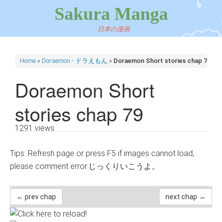
Sakura Manga
日本の漫画
Home
»
Doraemon - ドラえもん
»
Doraemon Short stories chap 79
Doraemon Short
stories chap 79
1291 views
Tips: Refresh page or press F5 if images cannot load,
please comment error.じっくりいこうよ。
← prev chap
next chap →