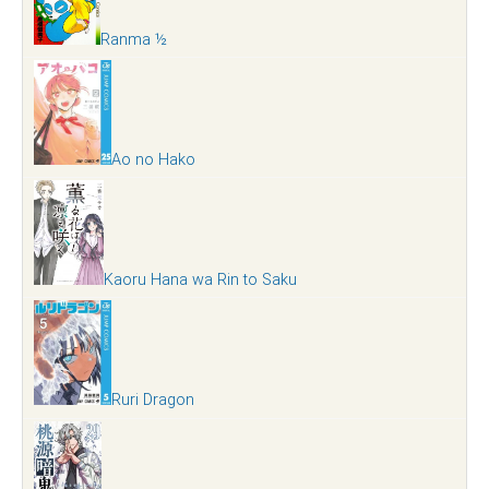
Ranma ½
Ao no Hako
Kaoru Hana wa Rin to Saku
Ruri Dragon