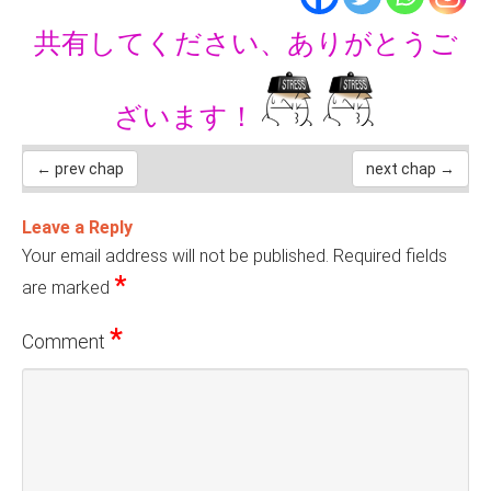
共有してください、ありがとうご
ざいます！
← prev chap
next chap →
Leave a Reply
Your email address will not be published.
Required fields
*
are marked
*
Comment