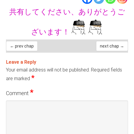
共有してください、ありがとうご
ざいます！
← prev chap
next chap →
Leave a Reply
Your email address will not be published.
Required fields
*
are marked
*
Comment