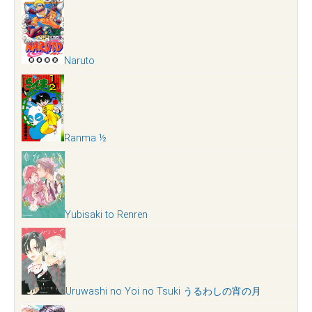
Naruto
Ranma ½
Yubisaki to Renren
Uruwashi no Yoi no Tsuki うるわしの宵の月