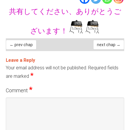
共有してください、ありがとうご
ざいます！
← prev chap
next chap →
Leave a Reply
Your email address will not be published.
Required fields
*
are marked
*
Comment