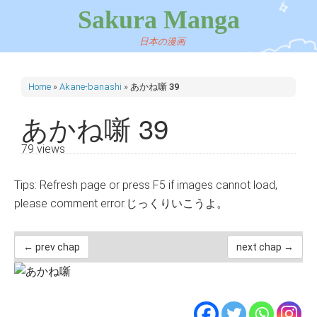
Sakura Manga
日本の漫画
Home
»
Akane-banashi
»
あかね噺 39
あかね噺 39
79 views
Tips: Refresh page or press F5 if images cannot load,
please comment error.じっくりいこうよ。
← prev chap
next chap →