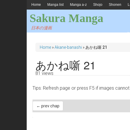
Home
Manga list
Manga a-z
Shojo
Shonen
L
Sakura Manga
日本の漫画
Home
»
Akane-banashi
»
あかね噺 21
あかね噺 21
81 views
Tips: Refresh page or press F5 if images 
← prev chap