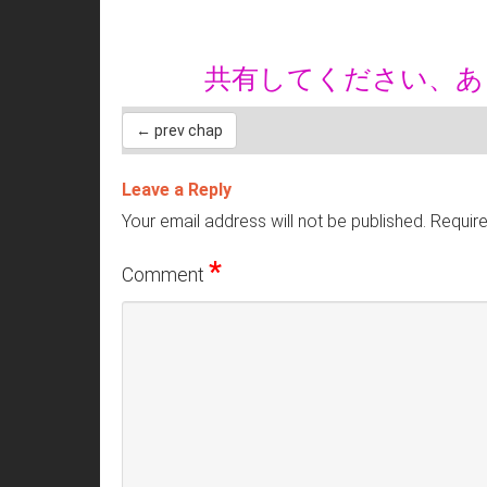
共有してください、
← prev chap
Leave a Reply
Your email address will not be published.
Require
*
Comment