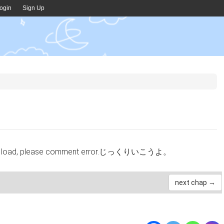
ogin
Sign Up
cannot load, please comment error.じっくりいこうよ。
next chap →