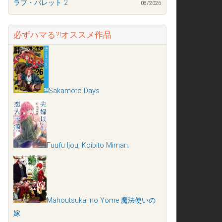
ラブ・バレット 2
08/2026
必ずハマる?!オススメ作品
Sakamoto Days
Fuufu Ijou, Koibito Miman.
Mahoutsukai no Yome 魔法使いの
嫁