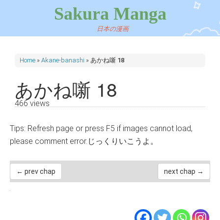
Sakura Manga
日本の漫画
Home
»
Akane-banashi
»
あかね噺 18
あかね噺 18
466 views
Tips: Refresh page or press F5 if images cannot load,
please comment error.じっくりいこうよ。
← prev chap
next chap →