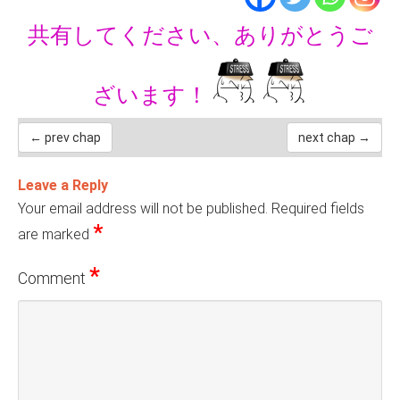
共有してください、ありがとうご
ざいます！
← prev chap
next chap →
Leave a Reply
Your email address will not be published.
Required fields
*
are marked
*
Comment