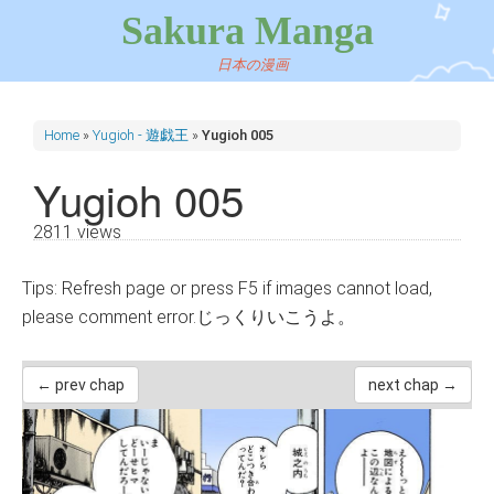
Sakura Manga
日本の漫画
Home
»
Yugioh - 遊戯王
»
Yugioh 005
Yugioh 005
2811 views
Tips: Refresh page or press F5 if images cannot load,
please comment error.じっくりいこうよ。
← prev chap
next chap →