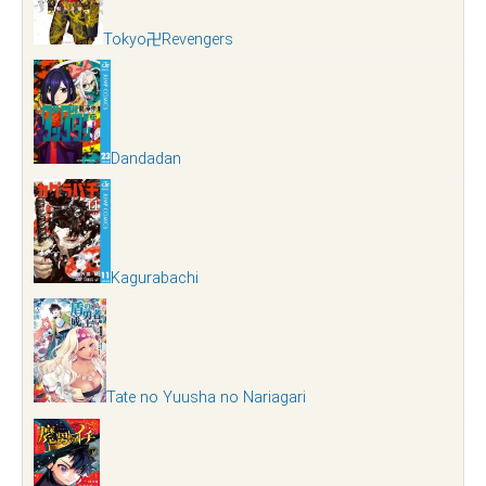
Tokyo卍Revengers
Dandadan
Kagurabachi
Tate no Yuusha no Nariagari