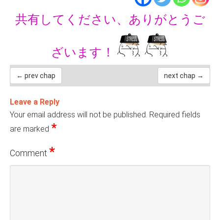
共有してください、ありがとうご
ざいます！
← prev chap
next chap →
Leave a Reply
Your email address will not be published.
Required fields
*
are marked
*
Comment