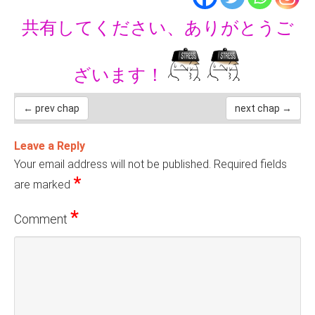
共有してください、ありがとうご
ざいます！
← prev chap
next chap →
Leave a Reply
Your email address will not be published.
Required fields
*
are marked
*
Comment