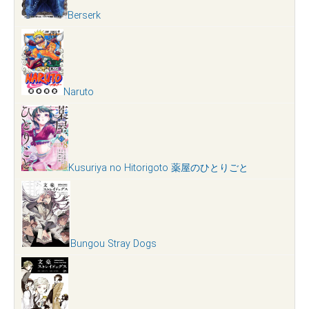
Berserk
Naruto
Kusuriya no Hitorigoto 薬屋のひとりごと
Bungou Stray Dogs