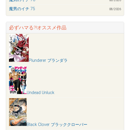
魔男のイチ 75
08/2026
必ずハマる?!オススメ作品
Plunderer プランダラ
Undead Unluck
Black Clover ブラッククローバー