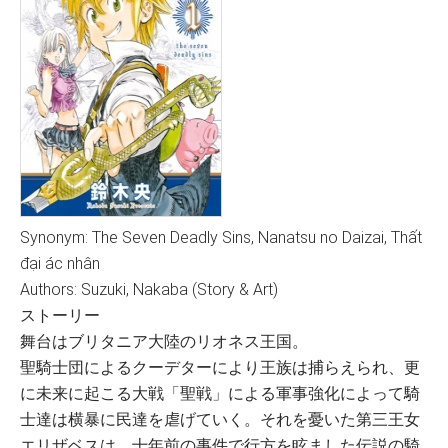
Synonym: The Seven Deadly Sins, Nanatsu no Daizai, Thất
đại ác nhân
Authors: Suzuki, Nakaba (Story & Art)
ストーリー
舞台はブリタニア大陸のリオネス王国。
聖騎士団によるクーデターにより王族は捕らえられ、更
に未来に起こる大戦「聖戦」による軍事強化によって騎
士達は横暴に民達を虐げていく。それを憂いた第三王女
エリザベスは、十年前の事件で行方を眩ました伝説の騎