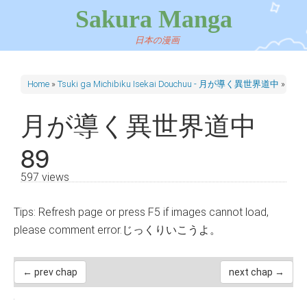
Sakura Manga
日本の漫画
Home
»
Tsuki ga Michibiku Isekai Douchuu - 月が導く異世界道中
»
月が
月が導く異世界道中
89
597 views
Tips: Refresh page or press F5 if images cannot load,
please comment error.じっくりいこうよ。
← prev chap
next chap →