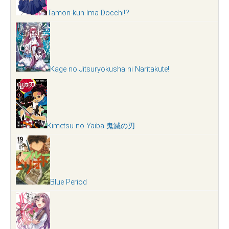
Tamon-kun Ima Docchi!?
Kage no Jitsuryokusha ni Naritakute!
Kimetsu no Yaiba 鬼滅の刃
Blue Period