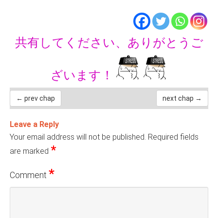
共有してください、ありがとうご
ざいます！
← prev chap
next chap →
Leave a Reply
Your email address will not be published.
Required fields
*
are marked
*
Comment