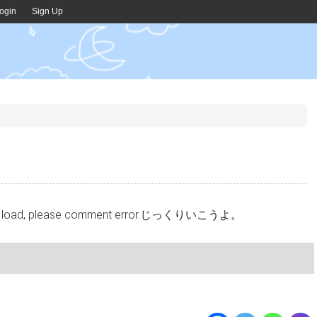
ogin
Sign Up
cannot load, please comment error.じっくりいこうよ。