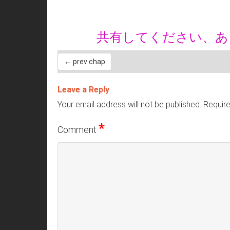
共有してください、
← prev chap
Leave a Reply
Your email address will not be published.
Require
*
Comment