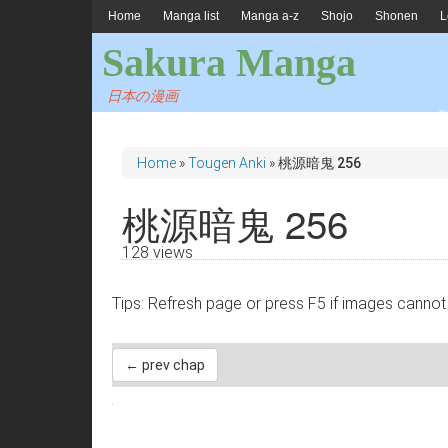
Home
Manga list
Manga a-z
Shojo
Shonen
L
Sakura Manga
日本の漫画
Home
»
Tougen Anki
»
桃源暗鬼 256
桃源暗鬼 256
128 views
Tips: Refresh page or press F5 if images 
← prev chap