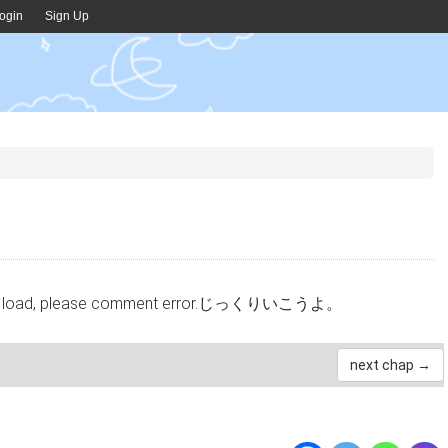
ogin
Sign Up
cannot load, please comment error.じっくりいこうよ。
next chap →