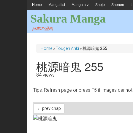
Home
Manga list
Manga a-z
Shojo
Shonen
L
Sakura Manga
日本の漫画
Home
»
Tougen Anki
»
桃源暗鬼 255
桃源暗鬼 255
84 views
Tips: Refresh page or press F5 if images 
← prev chap