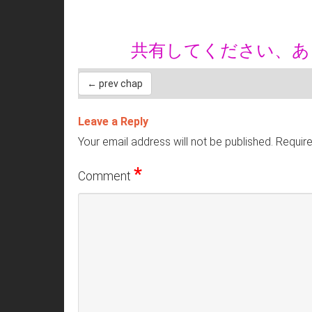
共有してください、
← prev chap
Leave a Reply
Your email address will not be published.
Require
*
Comment