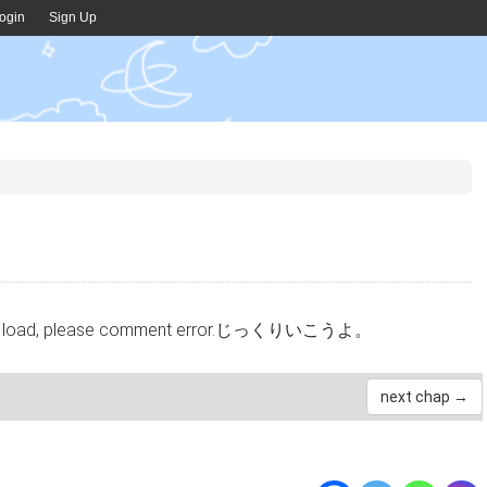
ogin
Sign Up
cannot load, please comment error.じっくりいこうよ。
next chap →