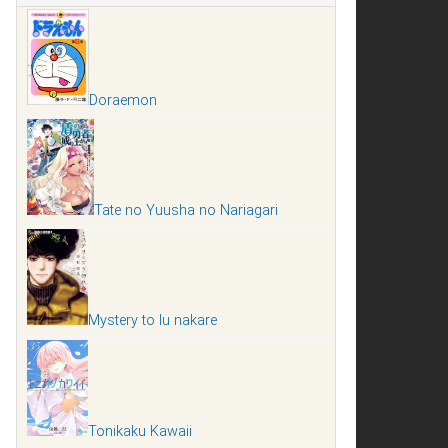
Doraemon
Tate no Yuusha no Nariagari
Mystery to Iu nakare
Tonikaku Kawaii