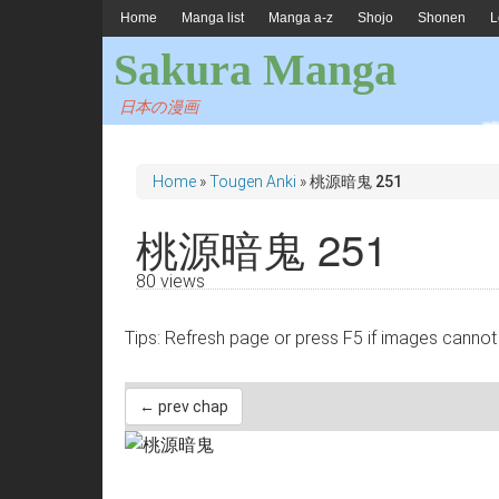
Home
Manga list
Manga a-z
Shojo
Shonen
L
Sakura Manga
日本の漫画
Home
»
Tougen Anki
»
桃源暗鬼 251
桃源暗鬼 251
80 views
Tips: Refresh page or press F5 if images 
← prev chap