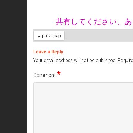
共有してください、
← prev chap
Leave a Reply
Your email address will not be published.
Require
*
Comment