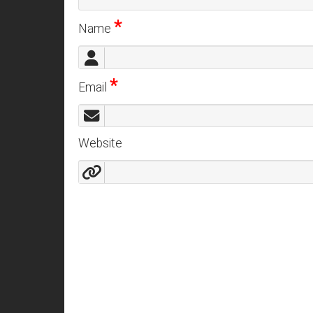
*
Name
*
Email
Website