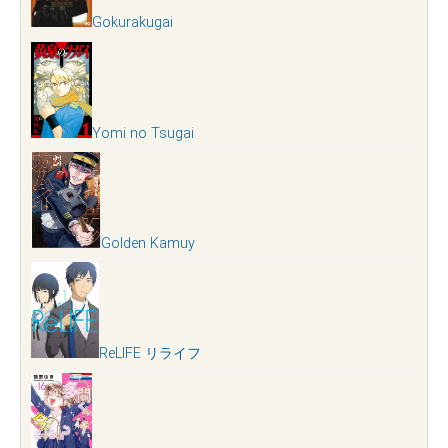
Gokurakugai
Yomi no Tsugai
Golden Kamuy
ReLIFE リライフ