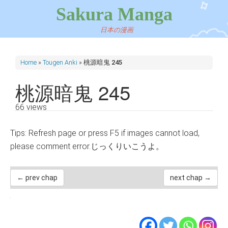
Sakura Manga
日本の漫画
Home
»
Tougen Anki
»
桃源暗鬼 245
桃源暗鬼 245
66 views
Tips: Refresh page or press F5 if images cannot load,
please comment error.じっくりいこうよ。
← prev chap
next chap →