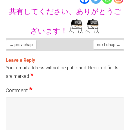
共有してください、ありがとうご
ざいます！
← prev chap
next chap →
Leave a Reply
Your email address will not be published.
Required fields
*
are marked
*
Comment