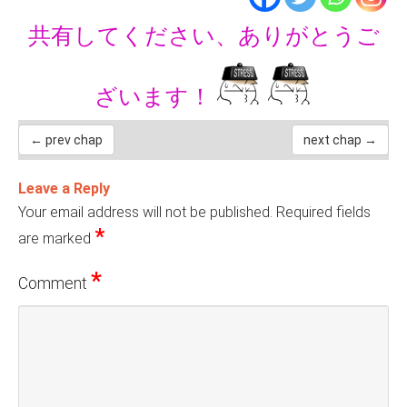
共有してください、ありがとうご
ざいます！
← prev chap
next chap →
Leave a Reply
Your email address will not be published.
Required fields
*
are marked
*
Comment