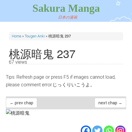
Sakura Manga
日本の漫画
Home
»
Tougen Anki
»
桃源暗鬼 237
桃源暗鬼 237
67 views
Tips: Refresh page or press F5 if images cannot load,
please comment error.じっくりいこうよ。
← prev chap
next chap →