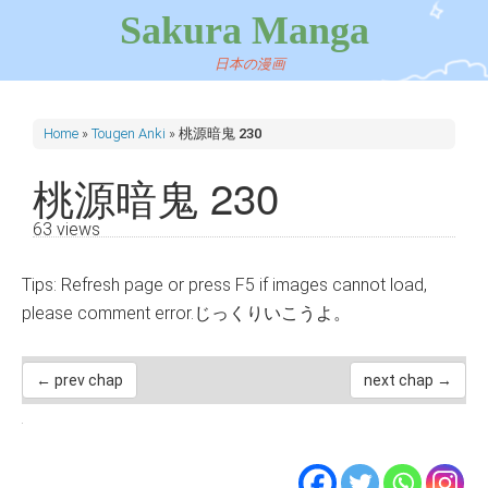
Sakura Manga
日本の漫画
Home
»
Tougen Anki
»
桃源暗鬼 230
桃源暗鬼 230
63 views
Tips: Refresh page or press F5 if images cannot load,
please comment error.じっくりいこうよ。
← prev chap
next chap →