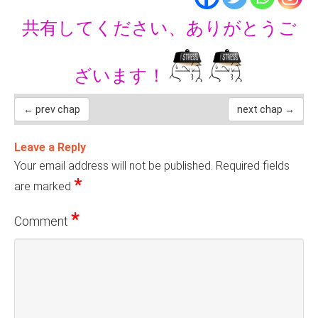
共有してください、ありがとうご
ざいます！
← prev chap
next chap →
Leave a Reply
Your email address will not be published.
Required fields
*
are marked
*
Comment