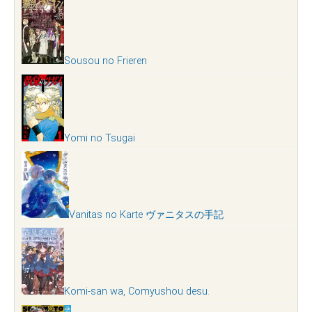
Sousou no Frieren
Yomi no Tsugai
Vanitas no Karte ヴァニタスの手記
Komi-san wa, Comyushou desu.