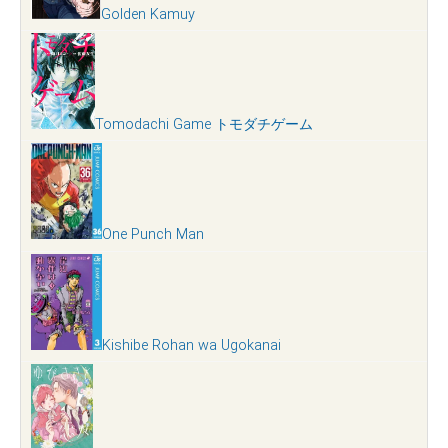
Golden Kamuy
Tomodachi Game トモダチゲーム
One Punch Man
Kishibe Rohan wa Ugokanai