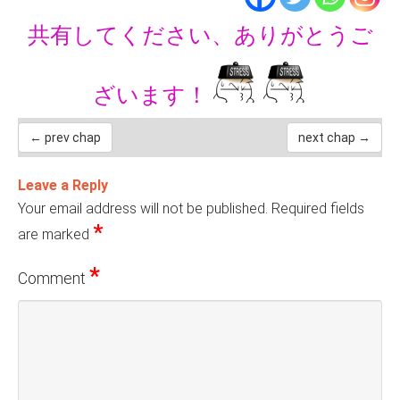
共有してください、ありがとうご
ざいます！
← prev chap
next chap →
Leave a Reply
Your email address will not be published.
Required fields
*
are marked
*
Comment