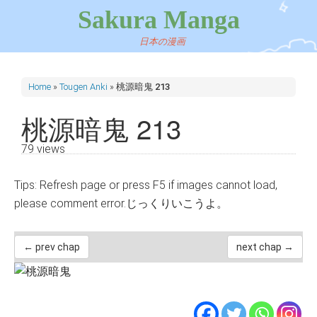
Sakura Manga
日本の漫画
Home
»
Tougen Anki
»
桃源暗鬼 213
桃源暗鬼 213
79 views
Tips: Refresh page or press F5 if images cannot load,
please comment error.じっくりいこうよ。
← prev chap
next chap →