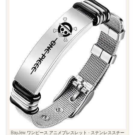
BayJew ワンピース アニメブレスレット - ステンレススチー