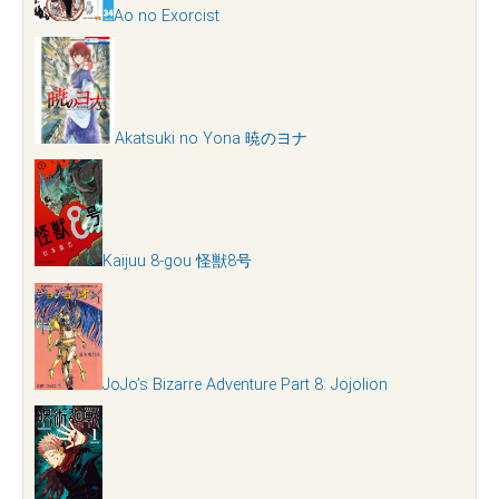
Ao no Exorcist
Akatsuki no Yona 暁のヨナ
Kaijuu 8-gou 怪獣8号
JoJo’s Bizarre Adventure Part 8: Jojolion