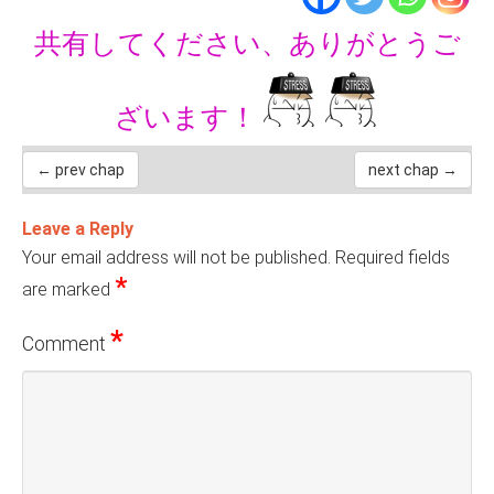
共有してください、ありがとうご
ざいます！
← prev chap
next chap →
Leave a Reply
Your email address will not be published.
Required fields
*
are marked
*
Comment