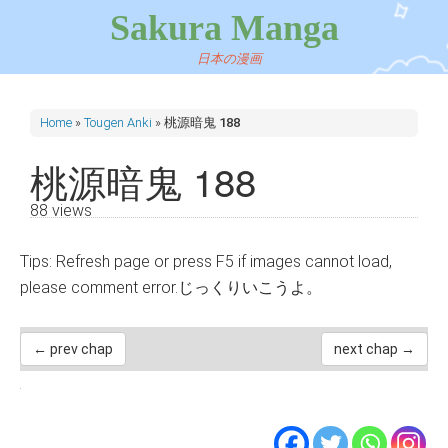
Sakura Manga
日本の漫画
Home
»
Tougen Anki
»
桃源暗鬼 188
桃源暗鬼 188
88 views
Tips: Refresh page or press F5 if images cannot load,
please comment error.じっくりいこうよ。
← prev chap
next chap →