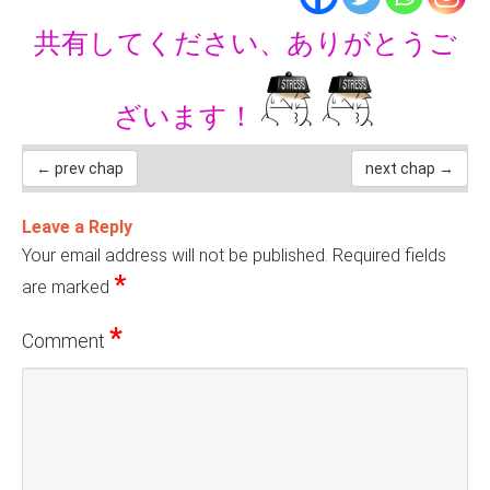
共有してください、ありがとうご
ざいます！
← prev chap
next chap →
Leave a Reply
Your email address will not be published.
Required fields
*
are marked
*
Comment