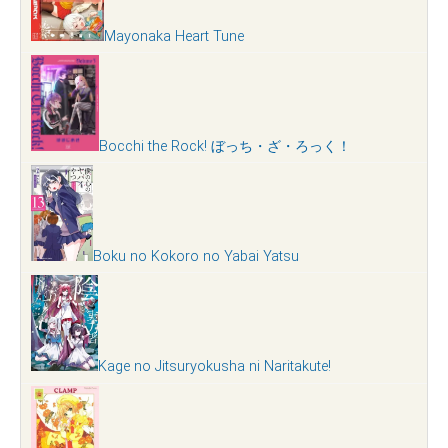
Mayonaka Heart Tune
Bocchi the Rock! ぼっち・ざ・ろっく！
Boku no Kokoro no Yabai Yatsu
Kage no Jitsuryokusha ni Naritakute!