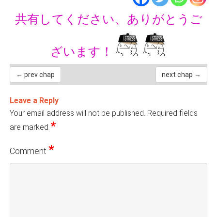
共有してください、ありがとうご
ざいます！
← prev chap
next chap →
Leave a Reply
Your email address will not be published.
Required fields
*
are marked
*
Comment