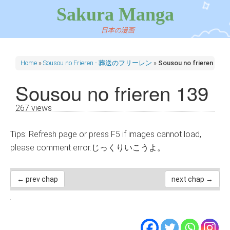
Sakura Manga
日本の漫画
Home
»
Sousou no Frieren - 葬送のフリーレン
»
Sousou no frieren 139
Sousou no frieren 139
267 views
Tips: Refresh page or press F5 if images cannot load,
please comment error.じっくりいこうよ。
← prev chap
next chap →