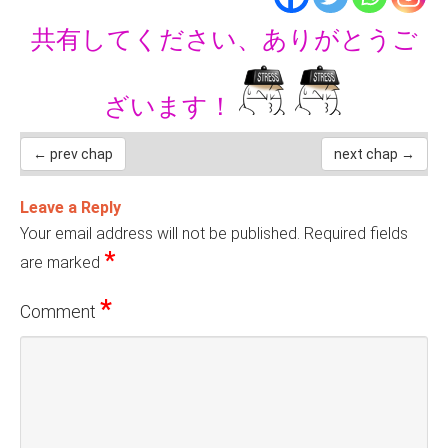
共有してください、ありがとうご
ざいます！
← prev chap
next chap →
Leave a Reply
Your email address will not be published.
Required fields
*
are marked
*
Comment