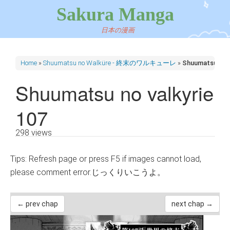
Sakura Manga
日本の漫画
Home
»
Shuumatsu no Walküre - 終末のワルキューレ
»
Shuumatsu no v
Shuumatsu no valkyrie
107
298 views
Tips: Refresh page or press F5 if images cannot load,
please comment error.じっくりいこうよ。
← prev chap
next chap →