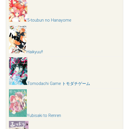
5-toubun no Hanayome
Haikyuu!!
Tomodachi Game トモダチゲーム
Yubisaki to Renren