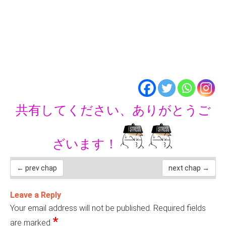
共有してください、ありがとうご
ざいます！
← prev chap
next chap →
Leave a Reply
Your email address will not be published.
Required fields
*
are marked