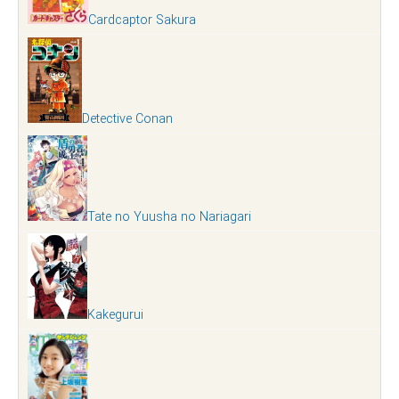
Cardcaptor Sakura
Detective Conan
Tate no Yuusha no Nariagari
Kakegurui