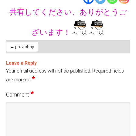
共有してください、ありがとうご
ざいます！
← prev chap
Leave a Reply
Your email address will not be published.
Required fields
*
are marked
*
Comment