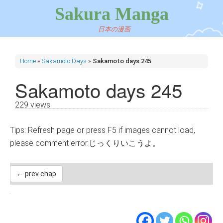
Sakura Manga
日本の漫画
Home
»
Sakamoto Days
»
Sakamoto days 245
Sakamoto days 245
229 views
Tips: Refresh page or press F5 if images cannot load,
please comment error.じっくりいこうよ。
← prev chap