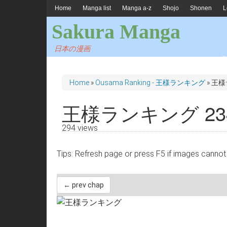
Home
Manga list
Manga a-z
Shojo
Shonen
L
Sakura Manga
日本の漫画
Home
»
Ousama Ranking - 王様ランキング
»
王様
王様ランキング 23
294 views
Tips: Refresh page or press F5 if images 
← prev chap