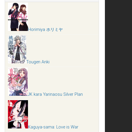
Horimiya ホリミヤ
Tougen Anki
JK kara Yarinaosu Silver Plan
Kaguya-sama: Love is War