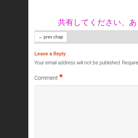
共有してください、
← prev chap
Leave a Reply
Your email address will not be published.
Require
*
Comment