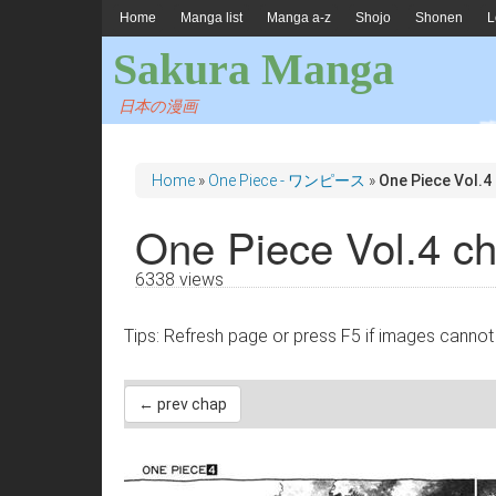
Home
Manga list
Manga a-z
Shojo
Shonen
L
Sakura Manga
日本の漫画
Home
»
One Piece - ワンピース
»
One Piece Vol.4
One Piece Vol.4 c
6338 views
Tips: Refresh page or press F5 if images 
← prev chap