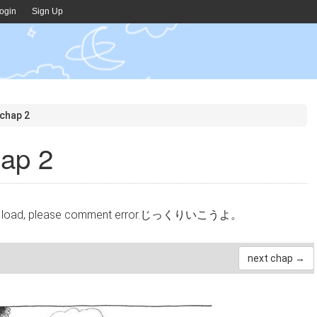
ogin
Sign Up
 chap 2
hap 2
cannot load, please comment error.じっくりいこうよ。
next chap →