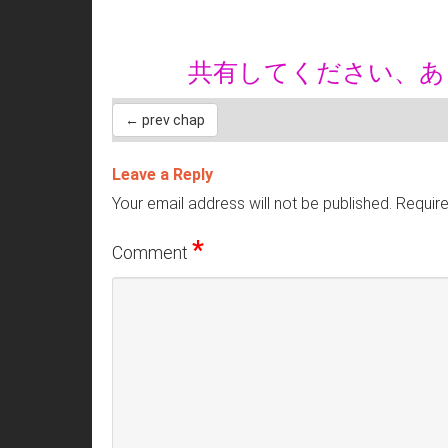
共有してください、
← prev chap
Leave a Reply
Your email address will not be published.
Require
*
Comment