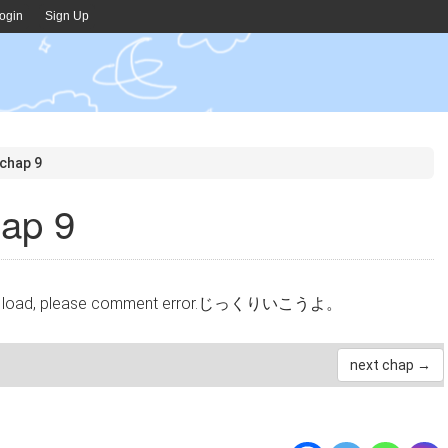
ogin
Sign Up
 chap 9
hap 9
cannot load, please comment error.じっくりいこうよ。
next chap →