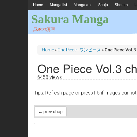
Home
Manga list
Manga a-z
Shojo
Shonen
L
Sakura Manga
日本の漫画
Home
»
One Piece - ワンピース
»
One Piece Vol.3
One Piece Vol.3 c
6458 views
Tips: Refresh page or press F5 if images 
← prev chap