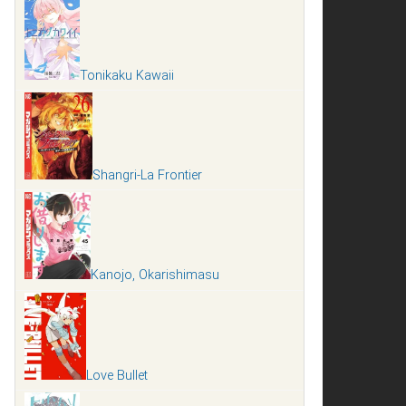
Tonikaku Kawaii
Shangri-La Frontier
Kanojo, Okarishimasu
Love Bullet