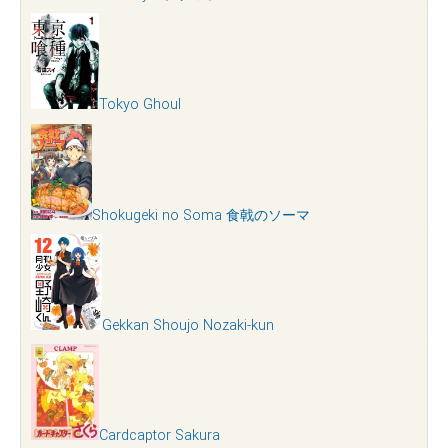
Tokyo Ghoul
Shokugeki no Soma 食戟のソーマ
Gekkan Shoujo Nozaki-kun
Cardcaptor Sakura