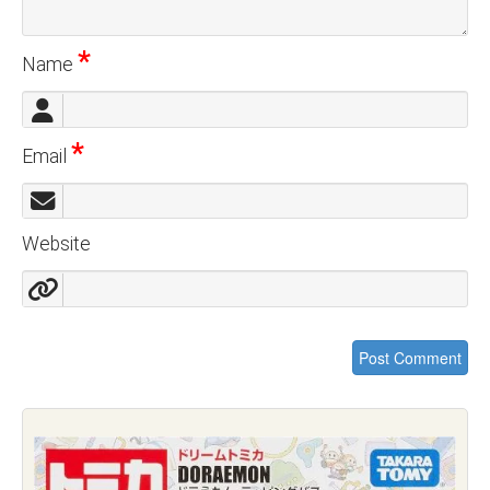
*
Name
*
Email
Website