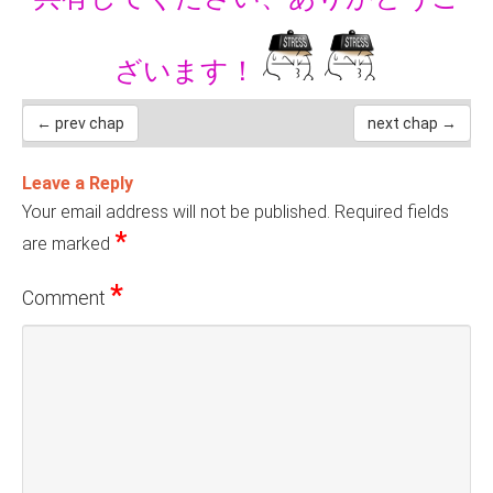
ざいます！
← prev chap
next chap →
Leave a Reply
Your email address will not be published.
Required fields
*
are marked
*
Comment