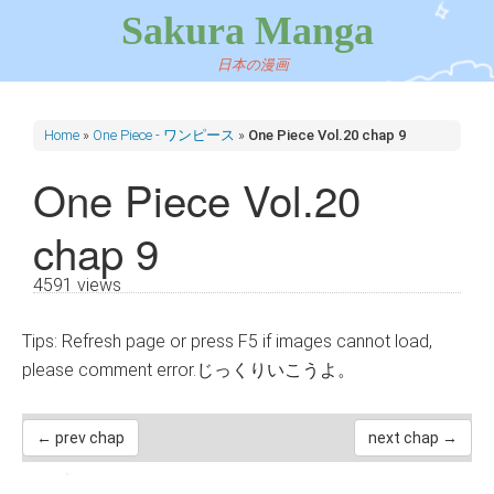
Sakura Manga
日本の漫画
Home
»
One Piece - ワンピース
»
One Piece Vol.20 chap 9
One Piece Vol.20
chap 9
4591 views
Tips: Refresh page or press F5 if images cannot load,
please comment error.じっくりいこうよ。
← prev chap
next chap →