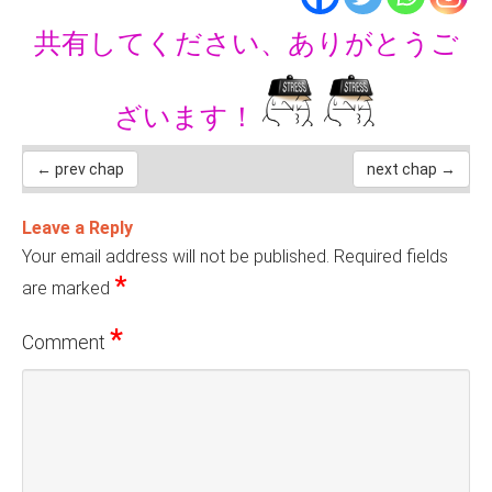
共有してください、ありがとうご
ざいます！
← prev chap
next chap →
Leave a Reply
Your email address will not be published.
Required fields
*
are marked
*
Comment