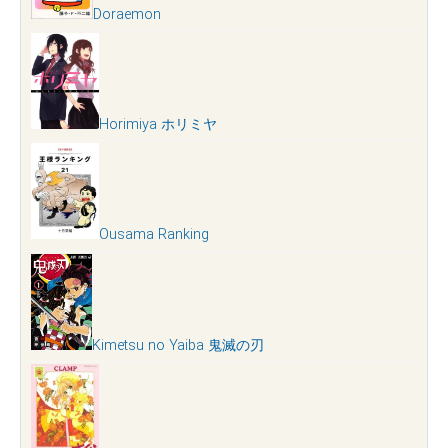
Doraemon
Horimiya ホリミヤ
Ousama Ranking
Kimetsu no Yaiba 鬼滅の刃