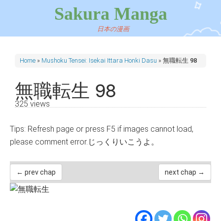
Sakura Manga
日本の漫画
Home
»
Mushoku Tensei: Isekai Ittara Honki Dasu
»
無職転生 98
無職転生 98
325 views
Tips: Refresh page or press F5 if images cannot load,
please comment error.じっくりいこうよ。
← prev chap
next chap →