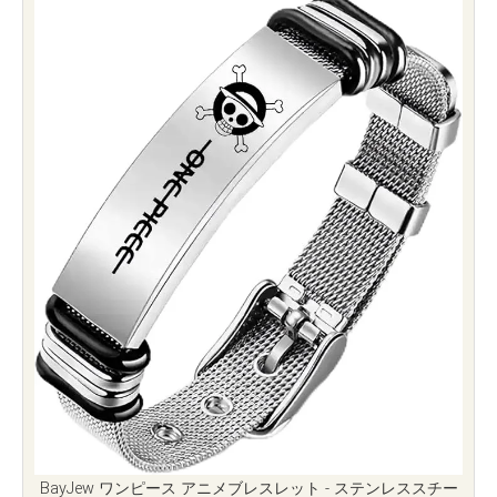
BayJew ワンピース アニメブレスレット - ステンレススチー