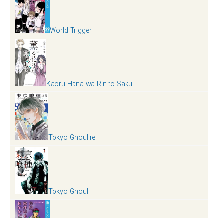
World Trigger
Kaoru Hana wa Rin to Saku
Tokyo Ghoul:re
Tokyo Ghoul