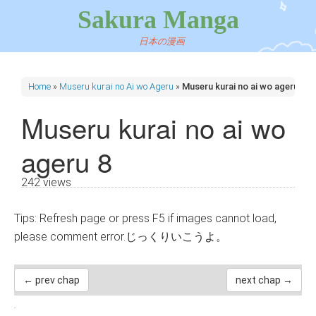
Sakura Manga
日本の漫画
Home
»
Museru kurai no Ai wo Ageru
»
Museru kurai no ai wo ageru 8
Museru kurai no ai wo
ageru 8
242 views
Tips: Refresh page or press F5 if images cannot load,
please comment error.じっくりいこうよ。
← prev chap
next chap →