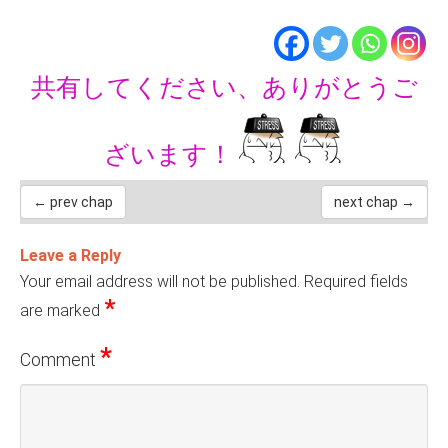
共有してください、ありがとうご
ざいます！
← prev chap
next chap →
Leave a Reply
Your email address will not be published.
Required fields
*
are marked
*
Comment