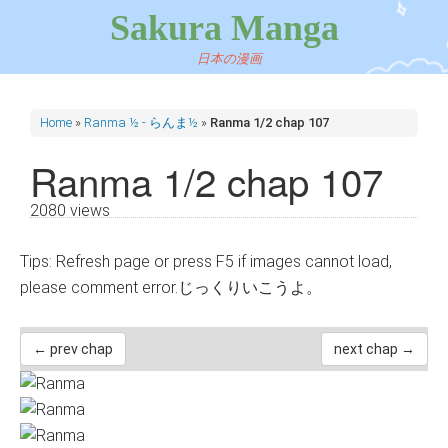
Sakura Manga
日本の漫画
Home
»
Ranma ½ - らんま½
»
Ranma 1/2 chap 107
Ranma 1/2 chap 107
2080 views
Tips: Refresh page or press F5 if images cannot load,
please comment error.じっくりいこうよ。
← prev chap
next chap →