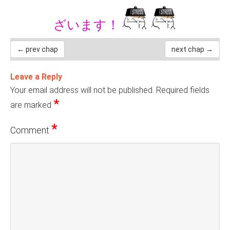
ざいます！
← prev chap
next chap →
Leave a Reply
Your email address will not be published.
Required fields
*
are marked
*
Comment