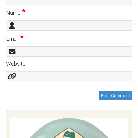
*
Name
*
Email
Website