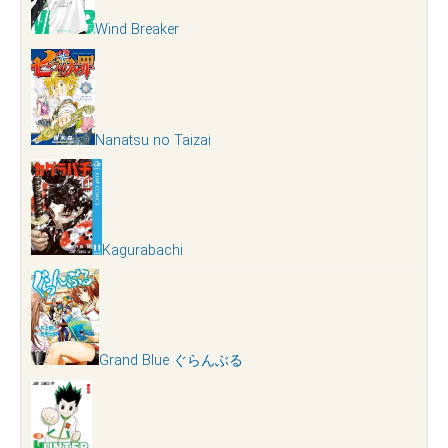
Wind Breaker
Nanatsu no Taizai
Kagurabachi
Grand Blue ぐらんぶる