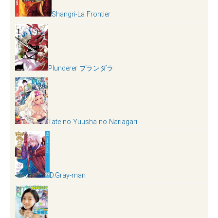
Shangri-La Frontier
Plunderer プランダラ
Tate no Yuusha no Nariagari
D.Gray-man