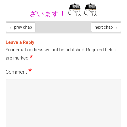
ざいます！
← prev chap
next chap →
Leave a Reply
Your email address will not be published.
Required fields
*
are marked
*
Comment