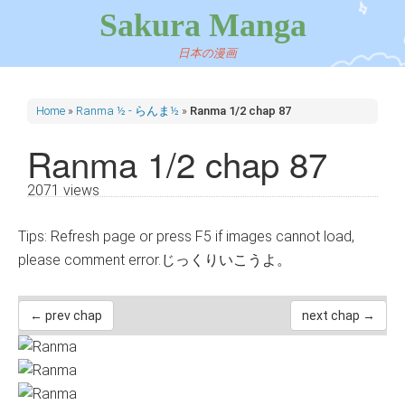
Sakura Manga
日本の漫画
Home
»
Ranma ½ - らんま½
»
Ranma 1/2 chap 87
Ranma 1/2 chap 87
2071 views
Tips: Refresh page or press F5 if images cannot load,
please comment error.じっくりいこうよ。
← prev chap
next chap →