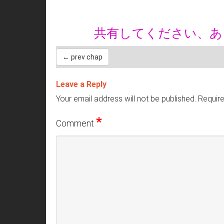
共有してください、
← prev chap
Leave a Reply
Your email address will not be published.
Require
*
Comment