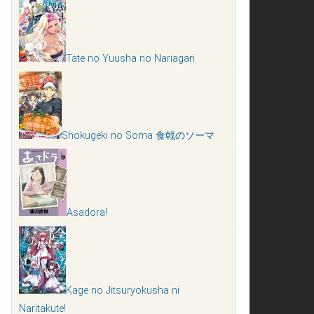
Tate no Yuusha no Nariagari
Shokugeki no Soma 食戟のソーマ
Asadora!
Kage no Jitsuryokusha ni
Naritakute!