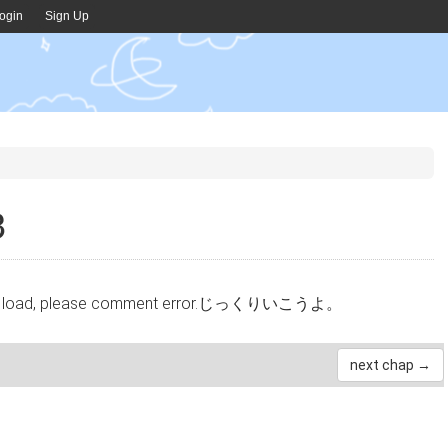
ogin
Sign Up
3
cannot load, please comment error.じっくりいこうよ。
next chap →