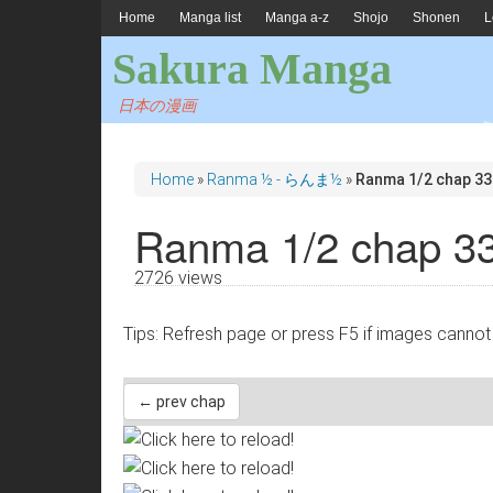
Home
Manga list
Manga a-z
Shojo
Shonen
L
Sakura Manga
日本の漫画
Home
»
Ranma ½ - らんま½
»
Ranma 1/2 chap 33
Ranma 1/2 chap 3
2726 views
Tips: Refresh page or press F5 if images 
← prev chap