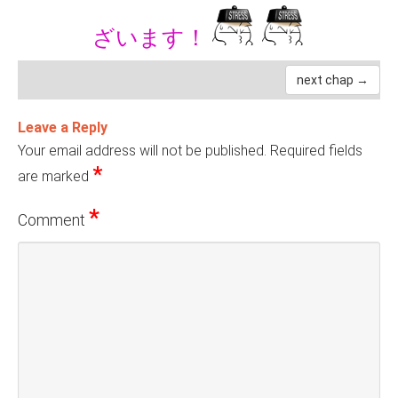
ざいます！
next chap →
Leave a Reply
Your email address will not be published.
Required fields
*
are marked
*
Comment