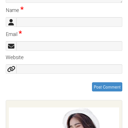
*
Name
*
Email
Website