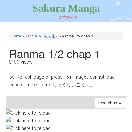
Sakura Manga
日本の漫画
Home
»
Ranma ½ - らんま½
»
Ranma 1/2 chap 1
Ranma 1/2 chap 1
8199 views
Tips: Refresh page or press F5 if images cannot load,
please comment error.じっくりいこうよ。
next chap →