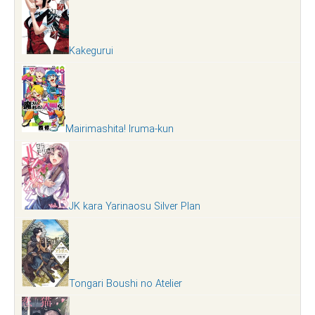
Kakegurui
Mairimashita! Iruma-kun
JK kara Yarinaosu Silver Plan
Tongari Boushi no Atelier