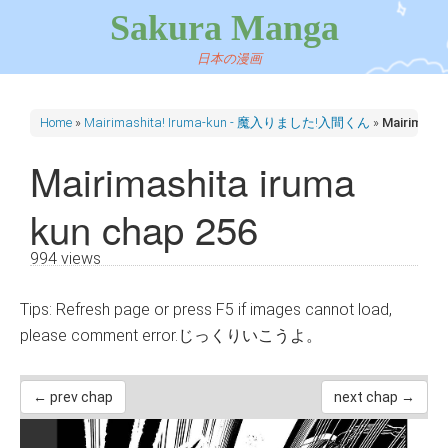
Sakura Manga
日本の漫画
Home
»
Mairimashita! Iruma-kun - 魔入りました!入間くん
»
Mairimashi
Mairimashita iruma
kun chap 256
994 views
Tips: Refresh page or press F5 if images cannot load,
please comment error.じっくりいこうよ。
← prev chap
next chap →