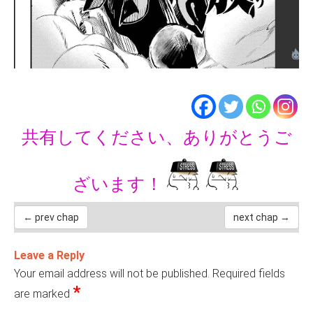
共有してください、ありがとうご
ざいます！
← prev chap
next chap →
Leave a Reply
Your email address will not be published.
Required fields
*
are marked