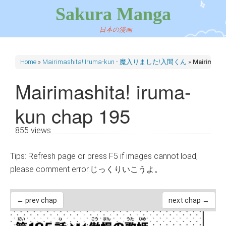
Sakura Manga
日本の漫画
Home
»
Mairimashita! Iruma-kun - 魔入りました!入間くん
»
Mairimashi
Mairimashita! iruma-
kun chap 195
855 views
Tips: Refresh page or press F5 if images cannot load,
please comment error.じっくりいこうよ。
← prev chap
next chap →