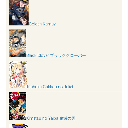
Golden Kamuy
Black Clover ブラッククローバー
Kishuku Gakkou no Juliet
Kimetsu no Yaiba 鬼滅の刃