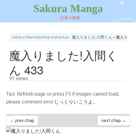
Sakura Manga
日本の漫画
Home
»
Mairimashita! Iruma-kun - 魔入りました!入間くん
»
魔入りました
魔入りました!入間く
ん 433
91 views
Tips: Refresh page or press F5 if images cannot load,
please comment error.じっくりいこうよ。
← prev chap
next chap →