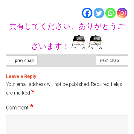
共有してください、ありがとうご
ざいます！
← prev chap
next chap →
Leave a Reply
Your email address will not be published.
Required fields
*
are marked
*
Comment