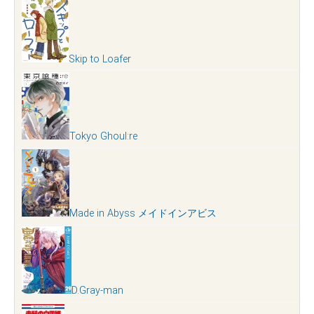
Skip to Loafer
Tokyo Ghoul:re
Made in Abyss メイドインアビス
D.Gray-man