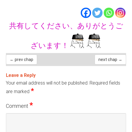
共有してください、ありがとうご
ざいます！
← prev chap
next chap →
Leave a Reply
Your email address will not be published.
Required fields
*
are marked
*
Comment