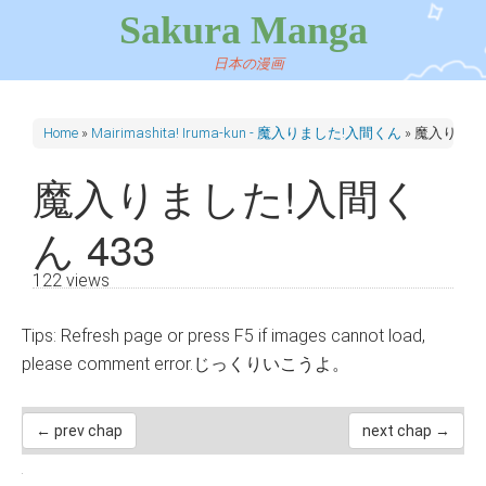
Sakura Manga
日本の漫画
Home
»
Mairimashita! Iruma-kun - 魔入りました!入間くん
»
魔入りました
魔入りました!入間く
ん 433
122 views
Tips: Refresh page or press F5 if images cannot load,
please comment error.じっくりいこうよ。
← prev chap
next chap →