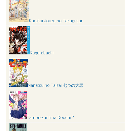
Karakai Jouzu no Takagi-san
Kagurabachi
Nanatsu no Taizai 七つの大罪
Tamon-kun Ima Docchi!?