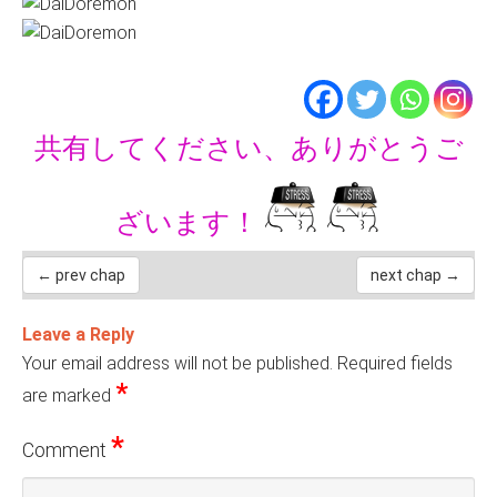
共有してください、ありがとうご
ざいます！
← prev chap
next chap →
Leave a Reply
Your email address will not be published.
Required fields
*
are marked
*
Comment