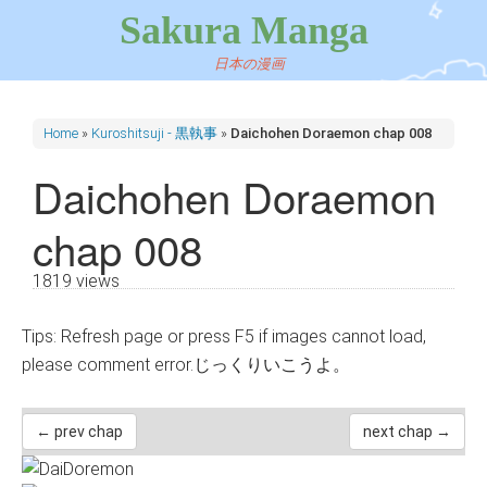
Sakura Manga
日本の漫画
Home
»
Kuroshitsuji - 黒執事
»
Daichohen Doraemon chap 008
Daichohen Doraemon
chap 008
1819 views
Tips: Refresh page or press F5 if images cannot load,
please comment error.じっくりいこうよ。
← prev chap
next chap →